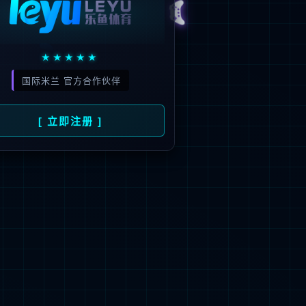
皇马
失去直
以8分
多场