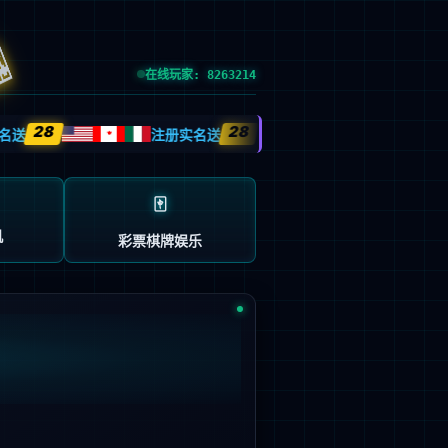
德甲
西甲
欧冠
登录
admin
分享
...
最近文章
皇马官宣2大中场处罚结果，夏窗至少出售1人，曼联或成最大赢家
1
马竞出局真因曝光！揪出三大罪人，格列兹曼120场0冠告别
2
霸气！大巴黎连续两年杀进欧冠决赛，王朝雏形已现
3