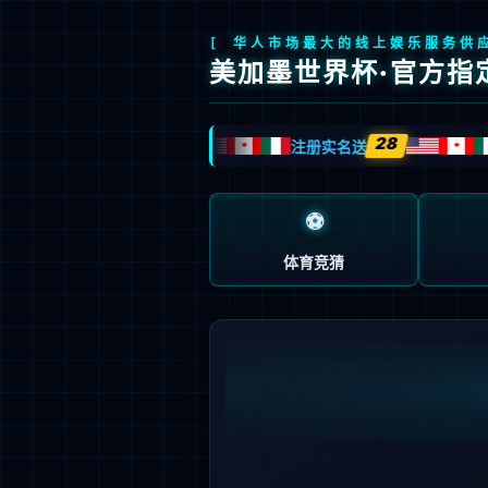
世俱杯竞猜·(FIFA)官方网站-2025 Club 
首页
»
欧冠
»
欧冠巅峰对决：利物浦VS皇马，
欧冠
欧冠巅峰对决：利物浦VS皇马
2025-11-04
434
0