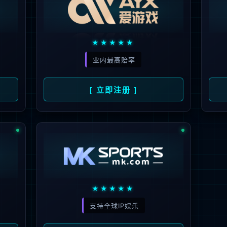
势位置。
阶段比赛，每场比赛的结果都直接影响晋级前景。对于利物浦和
话价值六分，堪称本赛季欧冠征程的转折点。
级区仅差3分。如果本场比赛不能取胜，他们可能会掉出前8名，
无疑是一场生死战。
赛中，他们取得了12胜1负的惊人战绩。在西甲积分榜上，他们
治力。
联赛中客场2-0击败阿斯顿维拉，终结了此前的联赛四连败以及
胜瓦伦西亚，豪取各项赛事的六连胜。