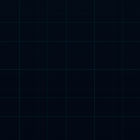
卡利斯特需要限制克罗斯和莫德里奇的发挥，切断他们与姆巴佩
。利物浦在关键传球转化率（18.6% vs 13.1%）和主场
动力。
。他们各项赛事6连胜，攻防两端发挥非常出色。姆巴佩的火热
场优势3-2险胜。也有观点认为皇马实力更胜一筹，可能客场
取胜的压力下可能爆发出惊人能量。这场比赛的结果很可能取决