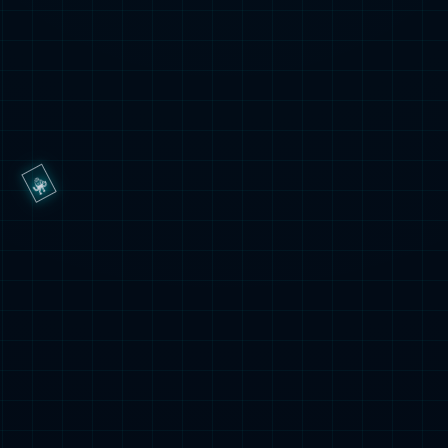
攻。他的组织能力和前插进攻将是利物浦打破皇马防线的重要手
n.ynybcsw.cn危险的攻击手，14场比赛打进18粒进球，状态火热
巴佩的连线。
型能充分发挥球队中场控制力强的特点，同时也能保证防守稳固。
术和体系。
来抵挡皇马的进攻。中场方面，索博斯洛伊和麦卡利斯特将负责
上轮联赛的进球就是利物浦频繁前压，造成对手出球困难，被抢
速度打反击。皇马新赛季表现更加出色的原因是防守端的出色发