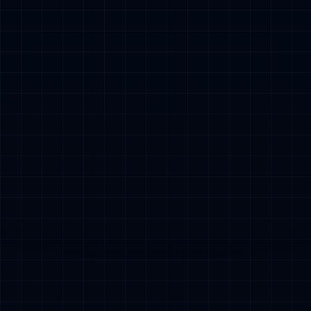
食，亚特兰大战平
今晨，意甲第28轮赛程落幕，共进行了三场关键对决，尤文
图斯、科莫和亚特兰大纷纷亮相，这些比赛结果使意 …
分享
2026-03-09
128
0
德甲
德甲第25轮今晚开打6场，比分全预测，有2场大概