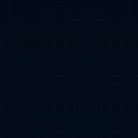
峰，里昂或成新契机
在本赛季的意甲联赛中，尤文图斯的表现并不尽如人意，尤
其是他们的新援乔纳森·戴维。自从加盟尤文以来，这 …
分享
2026-03-09
1.7K+
0
欧冠
足总杯激战夜：曼城逆转纽卡斯尔，阿森纳险胜晋