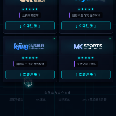
欧冠八分之一决赛11日凌晨鸣哨，黑马要驰骋，豪
门不轻松
content="https://q3.itc.cn/q_70/images03/20260309/ …
分享
2026-03-09
1.7K+
0
欧冠
尤文图斯的失落与转机：乔纳森·戴维渴望重返巅