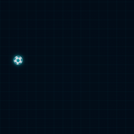
欧洲足坛的话语权都意味着质的跃升。若成真，这将成
为巴黎未来谈判、引援和全球化布局的重要筹码；若失
之交臂，俱乐部也将收获一次关于边缘与核心、野心与
现实的宝贵教训。
凝聚力典范：俱乐部文化与员工激励
邀请全体员工同往一事，表面上看是一场豪华团建，深
层次则是一种管理哲学的体现。媒体援引《巴黎人报》
消息称，此举旨在向日常默默付出的员工致敬：场馆维
护、后勤保障、青训体系、市场与品牌团队，都是造就
俱乐部成功不可或缺的零件。把他们请上看台，既是情
感回馈，也是公关与文化建设——让每个人在荣耀到来
时有份参与感，从而增强组织凝聚力。
主帅恩里克的“另类”生日：专注与决心的写照