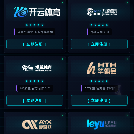
引言：史无前例的慷慨，全员共襄欧冠盛举
当球队把目标定在欧洲之巅时，领袖的动作往往不仅是
新闻，更是一种信号。巴黎圣日耳曼主席纳赛尔·阿尔
赫莱菲这次把信号放大到了极致：据报道，他决定邀请
俱乐部所有员工随队前往布达佩斯，目睹即将到来的欧
冠决赛。至少五百人的随队阵容，这不仅是一张观赛名
单，更像是一次对“俱乐部是一个大家庭”宣言的豪华注
脚。
路易斯·恩里克的“神迹”：大巴黎的蜕变与决赛之路