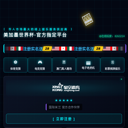
世俱杯竞猜·(FIFA)官方网
站-2025 Club World Cup
首页
»
欧冠
»
豪掷千金！巴黎圣日耳曼主席纳赛尔·阿尔赫莱菲邀全体员工共赴欧冠决赛盛宴
欧冠
豪掷千金！巴黎圣日耳曼主席纳赛尔·阿
尔赫莱菲邀全体员工共赴欧冠决赛盛宴
分享
2026-05-09
7.4K+
0