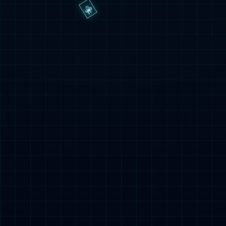
如今的大巴黎，再也不是当年那支攻强守弱的队伍。攻
守平衡、纪律严明，年轻人挑大梁，团队足球踢得行云
流水。5月31日布达佩斯决战，面对时隔20年进决赛的
阿森纳，大巴黎距离卫冕仅一步之遥！
从0冠到连续两年进决赛，大巴黎用实力打破质疑。这
支新豪门的时代，才刚刚开始！你觉得大巴黎能成功卫
冕吗？
标签： ·