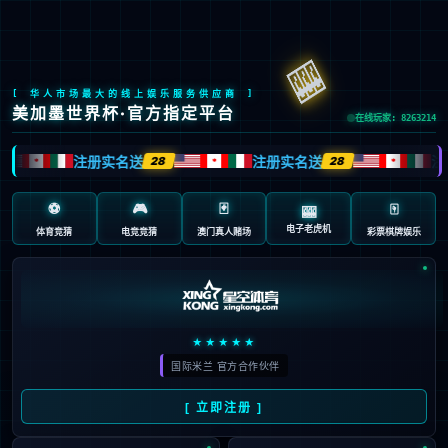
世俱杯竞猜·(FIFA)官方网
站-2025 Club World Cup
首页
»
欧冠
»
霸气！大巴黎连续两年杀进欧冠决赛，王朝雏形已现
欧冠
霸气！大巴黎连续两年杀进欧冠决赛，
王朝雏形已现
分享
2026-05-09
7.8K+
0