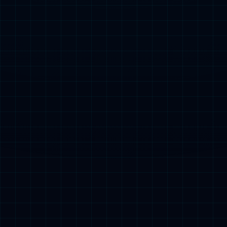
上一篇
“我爱上这位教练了！”：杰罗姆·罗滕对路易斯·恩里克的深
情告白
下一篇
皇马官宣2大中场处罚结果，夏窗至少出售1人，曼联或成
最大赢家
admin