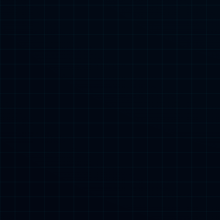
半场结束前，格雷罗的横传导致勒沃库森中卫
半场就建立至少三球的优势。然而，考虑到下
过控球来消耗时间和对手的斗志。
孔帕尼赛后表示：“我在中场休息时告诉球队
因为我们完全控制着比赛。当我们即将与欧洲
凯恩、迪亚斯和奥利塞替补出场30多分钟，
双方均无建树，拜仁仅增加了2次射正，而勒
结。自阿隆索执教以来，勒沃库森在德甲保持
击败勒沃库森3次，总共打进8球且未失一球。
标签： ·
杰克逊
·
拜仁慕尼黑
·
欧冠
·
勒沃库森
凯恩