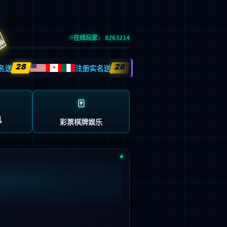
德甲
西甲
欧冠
登录
admin
分享
...
最近文章
皇马官宣2大中场处罚结果，夏窗至少出售1人，曼联或成最大赢家
1
马竞出局真因曝光！揪出三大罪人，格列兹曼120场0冠告别
2
霸气！大巴黎连续两年杀进欧冠决赛，王朝雏形已现
3