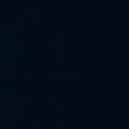
次德
。不
他球
1次
己要接
不畏
夫，
力。
这位
球以及