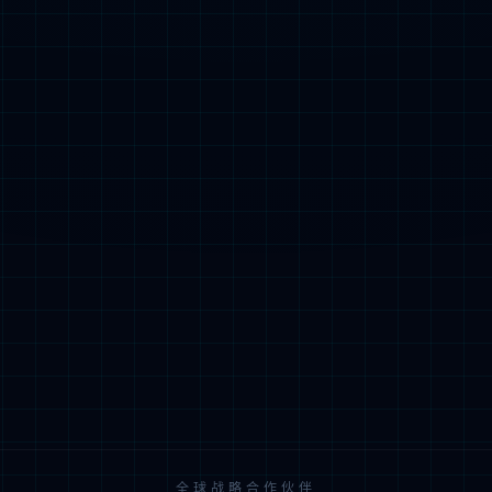
5轮6球！34岁老将闪耀英超赛场，时隔7年后有望
返