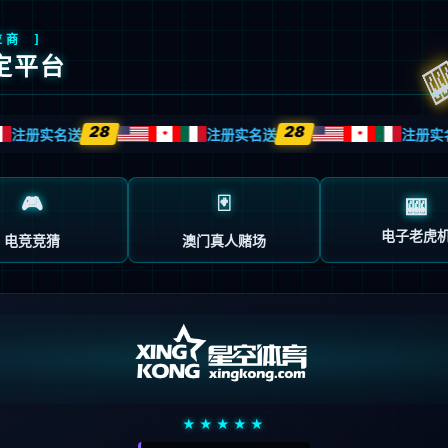
World Cup
首页
nba
英超
意甲
法甲
连胜的拜仁剑指巴黎
连胜的拜仁剑指巴黎