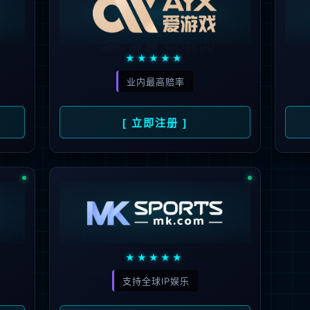
强阵容相比，本场比赛拜仁的首发阵容做出了多达7处的调整。除
雷罗顶替主力三叉戟之外，连续两轮联赛出任左后卫的小将比朔夫
期获得的首发机会也明显少于帕夫洛维奇。
释道：“如果凯恩等主力无法再次踢满90分钟，我宁愿让他们替
员。几乎每周都有人问：他们什么时候才能休息？现在不是休息
为让他们在比赛最后阶段上场对我们更有利。”
感这场比赛存在风险，尤其是考虑到球员的比赛负荷。“如果两
好处。我宁愿他们今天后上。”最终，孔帕尼果然在第59分钟同
至惊呼，这是德甲历史上“最昂贵”的换人，因为这三位替补的总
尔表示并不意外。“我们俱乐部一直在讨论如何在所有赛事中取
进行沟通。”埃贝尔还特别提到，凯恩对教练的决定表示理解，