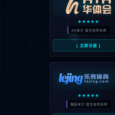
与周中德国杯第二轮客场4比1淘汰科隆的最
古拉斯·杰克逊、伦纳特·卡尔和拉斐尔·格
国中卫金玟哉也都是替补身份，而戈雷茨卡近
为何如此“轻视”勒沃库森？孔帕尼在赛前解
场。这是赛季的一部分，我们有很多优秀的球
题，而是我们何时才能最好地利用他们。我认
孔帕尼透露，早在六周前得知赛程时，他就预
球员在60分钟后就要被换下，这对我们没有
了凯恩、迪亚斯和奥利塞。德国《图片报》甚
高达2.75亿欧元。
对于孔帕尼的大胆轮换，拜仁体育董事埃贝
功，而孔帕尼有清晰的计划和想法，并与球员