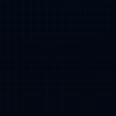
下一篇
意甲收官悬念！都灵VS萨索洛，深剖战术与状态成胜负关
键！
admin