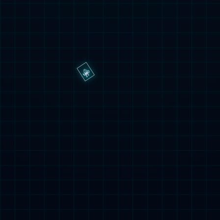
2025年5月8日，两队在王子公园球场进行次回合较
量。 法比安-鲁伊斯在上半场破门得分，阿什拉夫在下
半场扩大比分。 第76分钟，萨卡为阿森纳扳回一球。
最终巴黎在主场2-1取胜，总比分3-1淘汰阿森纳晋级决
赛，并最终捧起冠军奖杯。 在这3次交锋中，阿森纳只
有在2025年5月8日的比赛中控球率略高于巴黎。
标签： ·
上一篇
基恩看不上卡里克，1亿帕尔默买不起，利物浦伤了一堆