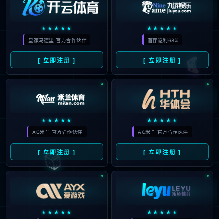
2025年5月8日，王子公园球场，巴黎圣日耳曼在主场
以2-1击败阿森纳，并以两回合3-1的总比分淘汰对手晋
级欧冠决赛。 时隔一年，这两支球队再次站在了欧冠决
赛的舞台上。 北京时间2026年5月31日0点，巴黎圣日
耳曼和阿森纳将在匈牙利布达佩斯的普斯卡什竞技场展
开决战。 最新的夺冠赔率显示，巴黎的夺冠赔率为
1.61，阿森纳则是2.30，卫冕冠军是更被看好的一方。
目前，两支球队都有机会夺得国内联赛的欧冠双冠王。
巴黎圣日耳曼在法甲积分榜上以6分的优势领跑，联赛
夺冠形势较为轻松。 阿森纳在英超积分榜上领先5分，
但比身后的曼城多赛一场，联赛冲刺阶段的赛程压力更